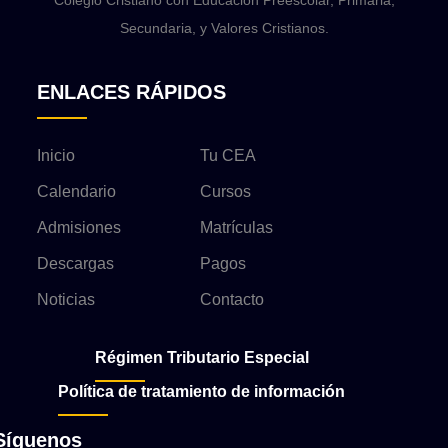
Colegio Cristiano con Educación Preescolar, Primaria,
Secundaria, y Valores Cristianos.
ENLACES RÁPIDOS
Inicio
Tu CEA
Calendario
Cursos
Admisiones
Matrículas
Descargas
Pagos
Noticias
Contacto
Régimen Tributario Especial
Política de tratamiento de información
Síguenos