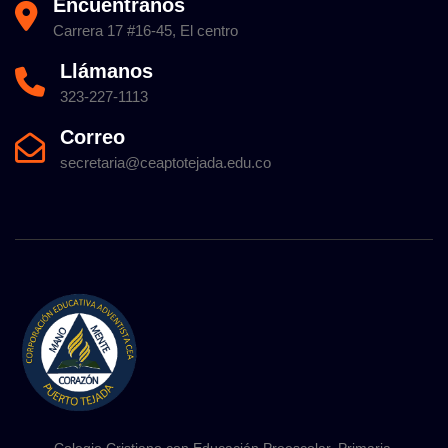
Encuéntranos
Carrera 17 #16-45, El centro
Llámanos
323-227-1113
Correo
secretaria@ceaptotejada.edu.co