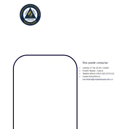
Nos puede contactar:
Carrera 17 No 16-45 | Centro
Puerto Tejada - Cauca
Teléfoo Móvil:(+057) 323 2271113
Correo Electrónico:
secretaria@ceaptotejada.edu.co