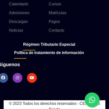
Calendario
Cursos
Admisiones
Matrículas
Descargas
Pagos
Noticias
Contacto
Régimen Tributario Especial
Política de tratamiento de información
Síguenos
© 2023 Todos los derechos reservados - CEA Puerto