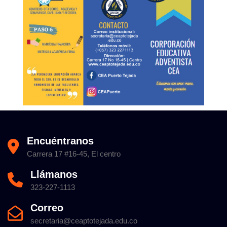
Encuéntranos
Carrera 17 #16-45, El centro
Llámanos
323-227-1113
Correo
secretaria@ceaptotejada.edu.co